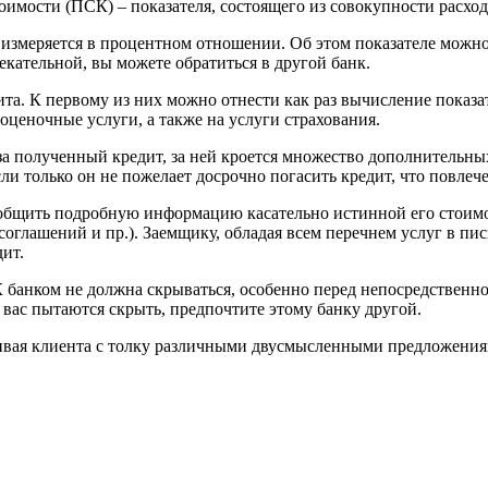
имости (ПСК) – показателя, состоящего из совокупности расход
змеряется в процентном отношении. Об этом показателе можно с
екательной, вы можете обратиться в другой банк.
та. К первому из них можно отнести как раз вычисление показ
оценочные услуги, а также на услуги страхования.
ть за полученный кредит, за ней кроется множество дополнител
если только он не пожелает досрочно погасить кредит, что повле
общить подробную информацию касательно истинной его стоимос
оглашений и пр.). Заемщику, обладая всем перечнем услуг в пис
дит.
анком не должна скрываться, особенно перед непосредственно
вас пытаются скрыть, предпочтите этому банку другой.
бивая клиента с толку различными двусмысленными предложения