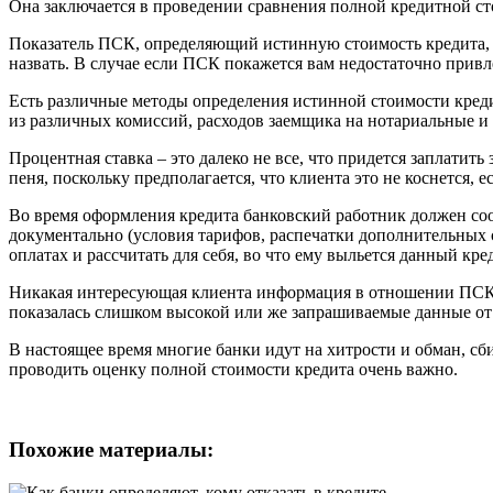
Она заключается в проведении сравнения полной кредитной сто
Показатель ПСК, определяющий истинную стоимость кредита, и
назвать. В случае если ПСК покажется вам недостаточно привл
Есть различные методы определения истинной стоимости креди
из различных комиссий, расходов заемщика на нотариальные и 
Процентная ставка – это далеко не все, что придется заплати
пеня, поскольку предполагается, что клиента это не коснется, 
Во время оформления кредита банковский работник должен со
документально (условия тарифов, распечатки дополнительных с
оплатах и рассчитать для себя, во что ему выльется данный кре
Никакая интересующая клиента информация в отношении ПСК б
показалась слишком высокой или же запрашиваемые данные от 
В настоящее время многие банки идут на хитрости и обман, с
проводить оценку полной стоимости кредита очень важно.
Похожие материалы: